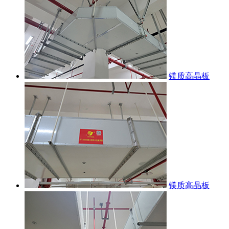
镁质高晶板
镁质高晶板