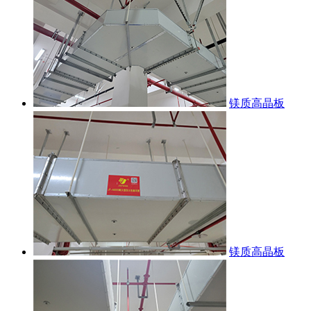
镁质高晶板
镁质高晶板