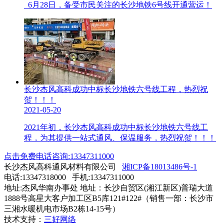
6月28日，备受市民关注的长沙地铁6号线开通营运！
长沙杰风高科成功中标长沙地铁六号线工程，热烈祝
贺！！！
2021-05-20
2021年初，长沙杰风高科成功中标长沙地铁六号线工
程，为其提供一站式通风、保温服务，热烈祝贺！！！
点击免费电话咨询:13347311000
长沙杰风高科通风材料有限公司
湘ICP备18013486号-1
电话:13347318000 手机:13347311000
地址:杰风华南办事处 地址：长沙自贸区(湘江新区)普瑞大道
1888号高星大客户加工区B5库121#122#（销售一部：长沙市
三湘水暖机电市场B2栋14-15号）
技术支持：
三好网络